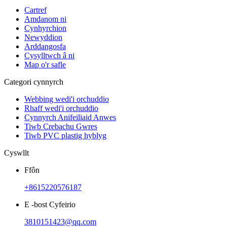
Cartref
Amdanom ni
Cynhyrchion
Newyddion
Arddangosfa
Cysylltwch â ni
Map o'r safle
Categori cynnyrch
Webbing wedi'i orchuddio
Rhaff wedi'i orchuddio
Cynnyrch Anifeiliaid Anwes
Tiwb Crebachu Gwres
Tiwb PVC plastig hyblyg
Cyswllt
Ffôn
+8615220576187
E -bost Cyfeirio
3810151423@qq.com