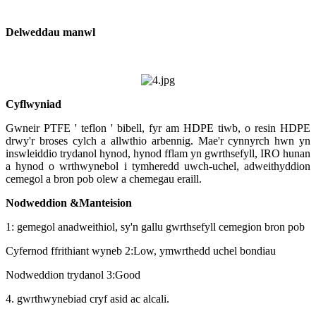
Delweddau manwl
Cyflwyniad
Gwneir PTFE ' teflon ' bibell, fyr am HDPE tiwb, o resin HDPE
drwy'r broses cylch a allwthio arbennig. Mae'r cynnyrch hwn yn
inswleiddio trydanol hynod, hynod fflam yn gwrthsefyll, IRO hunan
a hynod o wrthwynebol i tymheredd uwch-uchel, adweithyddion
cemegol a bron pob olew a chemegau eraill.
Nodweddion &
Manteision
1: gemegol anadweithiol, sy'n gallu gwrthsefyll cemegion bron pob
Cyfernod ffrithiant wyneb 2:Low, ymwrthedd uchel bondiau
Nodweddion trydanol 3:Good
4. gwrthwynebiad cryf asid ac alcali.