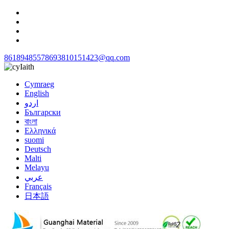
8618948557869
3810151423@qq.com
Iaith
Cymraeg
English
اردو
Български
বাংলা
Ελληνικά
suomi
Deutsch
Malti
Melayu
عربي
Français
日本語