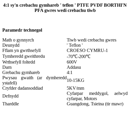
4:1 sy'n crebachu gymhareb ' teflon ' PTFE PVDF BORTHI'N
PFA gwres wedi crebachu tiwb
Paramedr technegol
Math o gynnyrch
Tiwb wedi crebachu gwres
Deunydd
' Teflon '
Fflam yn gwrthsefyll
CROESO CYMRU-1
Tymheredd gweithredu
-70℃-200℃
Wrthsefyll foltedd
600V
Darn
Addasu
Grebachu gymhareb
4:1
Pwysau gwaith (ar dymheredd
10-15KG
ystafell)
Cryfder dadansoddiad
5KV/mm
Cyfarpar meddygol, aelwyd
Defnydd
cyfarpar, Motors
Tharddle
Guangdong, Tsieina (tir mawr)