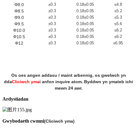
Φ8.0
±0.3
0.18±0.05
≤4.8
Φ8.5
±0.3
0.18±0.05
≤5.2
Φ9.0
±0.3
0.18±0.05
≤5.3
Φ9.5
±0.3
0.18±0.05
≤5.6
Φ10.0
±0.3
0.18±0.05
≤6.2
Φ10.5
±0.3
0.18±0.05
≤6.2
Φ12
±0.3
0.18±0.05
≤6.95
Os oes angen addasu / maint arbennig, os gwelwch yn
dda
Cliciwch yma
i anfon inquire atom. Byddwn yn ymateb ichi
mewn 24 awr.
Ardystiadau
Gwybodaeth cwmni
(Cliciwch yma)