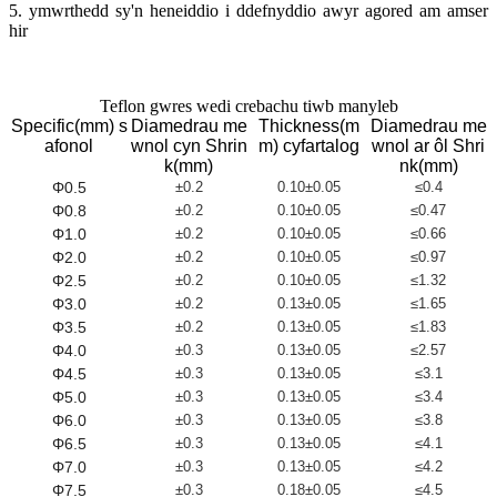
5. ymwrthedd sy'n heneiddio i ddefnyddio awyr agored am amser
hir
Teflon gwres wedi crebachu tiwb manyleb
Specific(mm) s
Diamedrau me
Thickness(m
Diamedrau me
afonol
wnol cyn Shrin
m) cyfartalog
wnol ar ôl Shri
k(mm)
nk(mm)
Φ0.5
±0.2
0.10±0.05
≤0.4
Φ0.8
±0.2
0.10±0.05
≤0.47
Φ1.0
±0.2
0.10±0.05
≤0.66
Φ2.0
±0.2
0.10±0.05
≤0.97
Φ2.5
±0.2
0.10±0.05
≤1.32
Φ3.0
±0.2
0.13±0.05
≤1.65
Φ3.5
±0.2
0.13±0.05
≤1.83
Φ4.0
±0.3
0.13±0.05
≤2.57
Φ4.5
±0.3
0.13±0.05
≤3.1
Φ5.0
±0.3
0.13±0.05
≤3.4
Φ6.0
±0.3
0.13±0.05
≤3.8
Φ6.5
±0.3
0.13±0.05
≤4.1
Φ7.0
±0.3
0.13±0.05
≤4.2
Φ7.5
±0.3
0.18±0.05
≤4.5