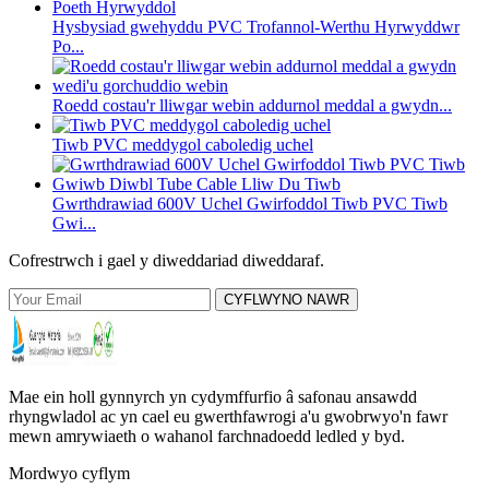
Hysbysiad gwehyddu PVC Trofannol-Werthu Hyrwyddwr
Po...
Roedd costau'r lliwgar webin addurnol meddal a gwydn...
Tiwb PVC meddygol caboledig uchel
Gwrthdrawiad 600V Uchel Gwirfoddol Tiwb PVC Tiwb
Gwi...
Cofrestrwch i gael y diweddariad diweddaraf.
CYFLWYNO NAWR
Mae ein holl gynnyrch yn cydymffurfio â safonau ansawdd
rhyngwladol ac yn cael eu gwerthfawrogi a'u gwobrwyo'n fawr
mewn amrywiaeth o wahanol farchnadoedd ledled y byd.
Mordwyo cyflym