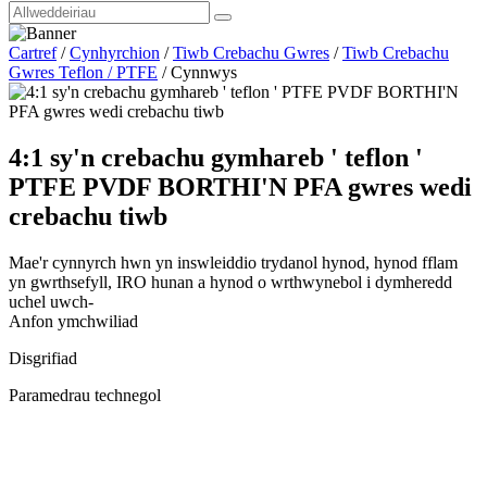
Cartref
/
Cynhyrchion
/
Tiwb Crebachu Gwres
/
Tiwb Crebachu
Gwres Teflon / PTFE
/
Cynnwys
4:1 sy'n crebachu gymhareb ' teflon '
PTFE PVDF BORTHI'N PFA gwres wedi
crebachu tiwb
Mae'r cynnyrch hwn yn inswleiddio trydanol hynod, hynod fflam
yn gwrthsefyll, IRO hunan a hynod o wrthwynebol i dymheredd
uchel uwch-
Anfon ymchwiliad
Disgrifiad
Paramedrau technegol