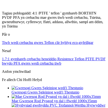
Tagiau poblogaidd: 4:1 /PTFE ' teflon ' gymhareb BORTHI'N
PVDF PFA yn crebachu mae gwres tiwb wedi crebachu, Tsieina,
gwneuthurwyr, cyflenwyr, ffatri, addasu, allwthio, sampl am ddim,
yn Tsieina
Pâr o
Tiwb wedi crebachu gwres Teflon clir hyblyg eco-gyfeillgar
Nesaf
1.7:1 gymhareb crebachu heneiddio Resistence Teflon PTFE PVDF
bwydo PFA gwres wedi crebachu tiwb
Anfon ymchwiliad
Fe allech Chi Hoffi Hefyd
Gwresogi Gwres Sgleiniog wedi'i Thestunio
Mae Gwresog Rod Pysgod yn dal i ffwrdd 1000x35mm