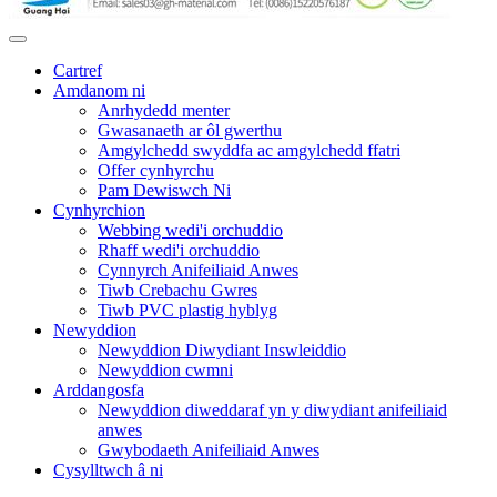
Cartref
Amdanom ni
Anrhydedd menter
Gwasanaeth ar ôl gwerthu
Amgylchedd swyddfa ac amgylchedd ffatri
Offer cynhyrchu
Pam Dewiswch Ni
Cynhyrchion
Webbing wedi'i orchuddio
Rhaff wedi'i orchuddio
Cynnyrch Anifeiliaid Anwes
Tiwb Crebachu Gwres
Tiwb PVC plastig hyblyg
Newyddion
Newyddion Diwydiant Inswleiddio
Newyddion cwmni
Arddangosfa
Newyddion diweddaraf yn y diwydiant anifeiliaid
anwes
Gwybodaeth Anifeiliaid Anwes
Cysylltwch â ni